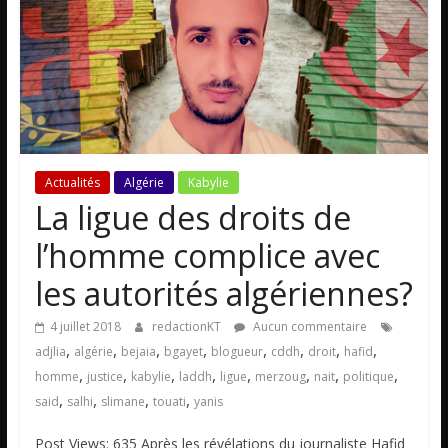
Actualités
Algérie
Kabylie
La ligue des droits de
l’homme complice avec
les autorités algériennes?
4 juillet 2018
redactionKT
Aucun commentaire
,
,
,
,
,
,
,
,
adjlia
algérie
bejaia
bgayet
blogueur
cddh
droit
hafid
,
,
,
,
,
,
,
,
homme
justice
kabylie
laddh
ligue
merzoug
nait
politique
,
,
,
,
said
salhi
slimane
touati
yanis
Post Views: 635 Après les révélations du journaliste Hafid