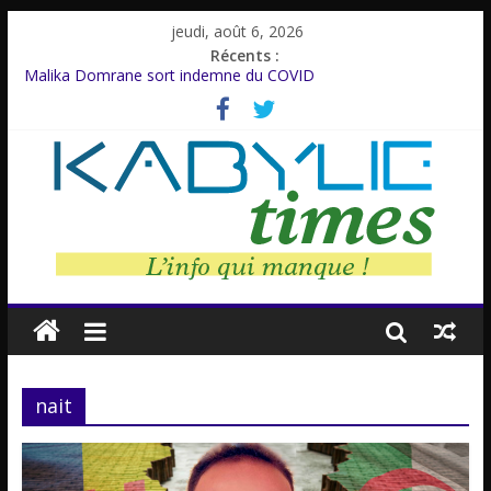
jeudi, août 6, 2026
Récents :
Malika Domrane sort indemne du COVID
Dracula : Une légende inspirée d’un personnage réel
Azzedine Meddour: Un cinéaste émérite, un parcours inachevé
Amnesty International rompt le silence
Farid M’Sili : Une vie au service de la jeunesse.
nait