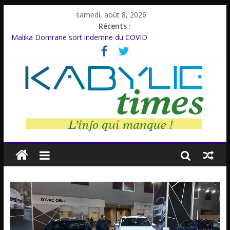
samedi, août 8, 2026
Récents :
Malika Domrane sort indemne du COVID
Dracula : Une légende inspirée d’un personnage réel
Azzedine Meddour: Un cinéaste émérite, un parcours inachevé
Amnesty International rompt le silence
Farid M’Sili : Une vie au service de la jeunesse.