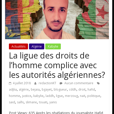
Actualités
Algérie
Kabylie
La ligue des droits de
l’homme complice avec
les autorités algériennes?
4 juillet 2018
redactionKT
Aucun commentaire
,
,
,
,
,
,
,
,
adjlia
algérie
bejaia
bgayet
blogueur
cddh
droit
hafid
,
,
,
,
,
,
,
,
homme
justice
kabylie
laddh
ligue
merzoug
nait
politique
,
,
,
,
said
salhi
slimane
touati
yanis
Post Views: 635 Après les révélations du journaliste Hafid