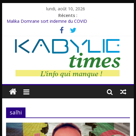
lundi, août 10, 2026
Récents :
Malika Domrane sort indemne du COVID
Dracula : Une légende inspirée d’un personnage réel
Azzedine Meddour: Un cinéaste émérite, un parcours inachevé
Amnesty International rompt le silence
Farid M’Sili : Une vie au service de la jeunesse.
salhi