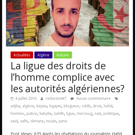
Actualités
Algérie
Kabylie
La ligue des droits de
l’homme complice avec
les autorités algériennes?
4 juillet 2018
redactionKT
Aucun commentaire
,
,
,
,
,
,
,
,
adjlia
algérie
bejaia
bgayet
blogueur
cddh
droit
hafid
,
,
,
,
,
,
,
,
homme
justice
kabylie
laddh
ligue
merzoug
nait
politique
,
,
,
,
said
salhi
slimane
touati
yanis
Post Views: 635 Après les révélations du journaliste Hafid