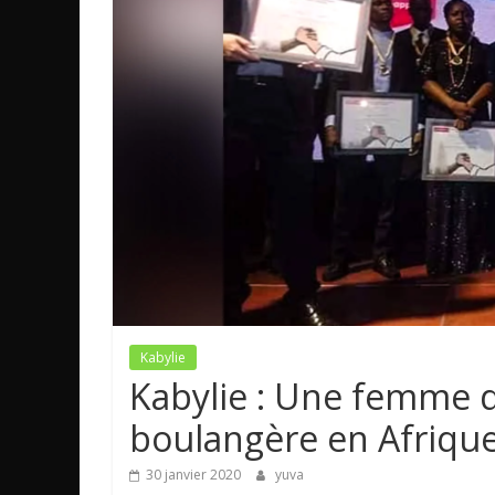
Kabylie
Kabylie : Une femme d
boulangère en Afriqu
30 janvier 2020
yuva