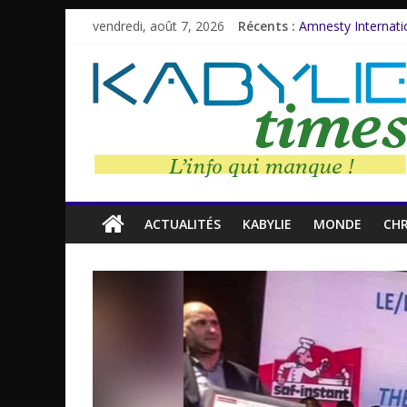
vendredi, août 7, 2026
Récents :
Amnesty Internatio
Farid M’Sili : Une 
Malika Domrane s
Dracula : Une lége
Azzedine Meddour:
ACTUALITÉS
KABYLIE
MONDE
CH