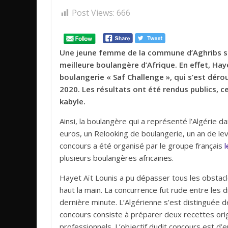
Post Views:
666
Une jeune femme de la commune d’Aghribs sit
meilleure boulangère d’Afrique. En effet, Hay
boulangerie « Saf Challenge », qui s’est dérou
2020. Les résultats ont été rendus publics, c
kabyle.
Ainsi, la boulangère qui a représenté l’Algérie
euros, un Relooking de boulangerie, un an de lev
concours a été organisé par le groupe français
l
plusieurs boulangères africaines.
Hayet Aït Lounis a pu dépasser tous les obstacle
haut la main. La concurrence fut rude entre les d
dernière minute. L’Algérienne s’est distinguée d
concours consiste à préparer deux recettes orig
professionnels. L’objectif dudit concours est d