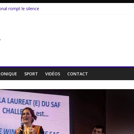
nal rompt le silence
vie au service de la jeunesse.
ort indemne du COVID
nde inspirée d’un personnage réel
 Un cinéaste émérite, un parcours inachevé
RONIQUE
SPORT
VIDÉOS
CONTACT