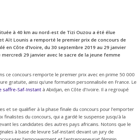
uée à 40 km au nord-est de Tizi Ouzou a été élue
et Aït Lounis a remporté le premier prix de concours de
lé en Côte d’Ivoire,
du 30 septembre 2019 au 29 janvier
e mercredi 29 janvier avec le sacre de la jeune femme
 dans ce concours remporte le premier prix avec en prime 50 000
ure gratuite, ainsi qu’une formation personnalisée en France. Le
e saffre-Saf-Instant
à Abidjan, en Côte d’Ivoire. Il a regroupé
s et se qualifier à la phase finale du concours pour l’emporter
ix finalistes du concours, qui a gardé le suspense jusqu’à la
evant les candidates des autres pays africains. Notons que le
inales à base de levure Saf-instant devant un jury de
’encourager l’empowerment et l’entrepreneuriat féminin.