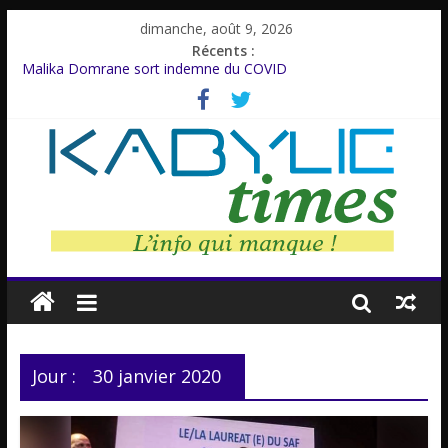
dimanche, août 9, 2026
Récents :
Malika Domrane sort indemne du COVID
Dracula : Une légende inspirée d’un personnage réel
Azzedine Meddour: Un cinéaste émérite, un parcours inachevé
Amnesty International rompt le silence
Farid M’Sili : Une vie au service de la jeunesse.
Jour :
30 janvier 2020