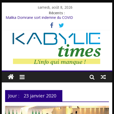
samedi, août 8, 2026
Récents :
Malika Domrane sort indemne du COVID
Dracula : Une légende inspirée d’un personnage réel
Azzedine Meddour: Un cinéaste émérite, un parcours inachevé
Amnesty International rompt le silence
Farid M’Sili : Une vie au service de la jeunesse.
Jour :
23 janvier 2020