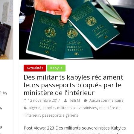
Actualités
Kabylie
Des militants kabyles réclament
leurs passeports bloqués par le
ministère de l’intérieur
,
érie
12 novembre 2017
ilelli M
Aucun commentaire
,
,
,
,
a
algérie
kabylie
militants souverainistes
ministère de
,
l'intérieur
passeports algériens
TE
Post Views: 223 Des militants souverainistes Kabyles