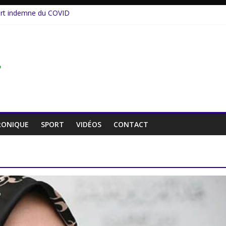
rt indemne du COVID
de inspirée d’un personnage réel
Un cinéaste émérite, un parcours inachevé
al rompt le silence
e au service de la jeunesse.
RONIQUE
SPORT
VIDÉOS
CONTACT