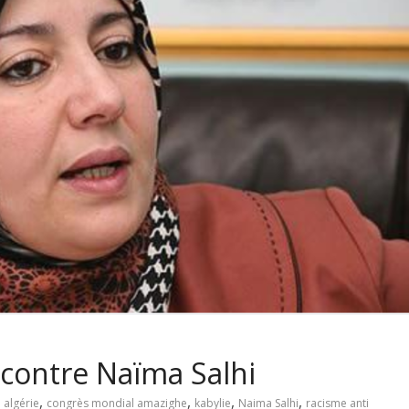
 contre Naïma Salhi
,
,
,
,
algérie
congrès mondial amazighe
kabylie
Naima Salhi
racisme anti