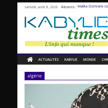
samedi, août 8, 2026
Récents :
Malika Domrane so
Dracula : Une légen
Azzedine Meddour: 
Amnesty Internation
Farid M’Sili : Une vi
ACTUALITÉS
KABYLIE
MONDE
CH
algérie