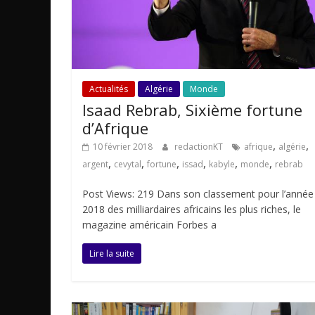
Actualités
Algérie
Monde
Isaad Rebrab, Sixième fortune
d’Afrique
,
,
10 février 2018
redactionKT
afrique
algérie
,
,
,
,
,
,
argent
cevytal
fortune
issad
kabyle
monde
rebrab
Post Views: 219 Dans son classement pour l’année
2018 des milliardaires africains les plus riches, le
magazine américain Forbes a
Lire la suite