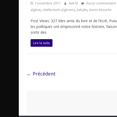
7 novembre 2017
ilelli M
Aucun commentaire
,
,
,
algérie
intellectuels algériens
kabylie
Karim Akouche
Post Views: 327 Mes amis du livre et de l’écrit, Pui
les politiques ont emprisonné notre histoire, faison
sortir des
Lire la suite
← Précédent