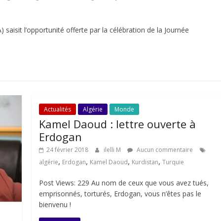
aisit l’opportunité offerte par la célébration de la Journée
Actualités
Algérie
Monde
Kamel Daoud : lettre ouverte à
Erdogan
24 février 2018
ilelli M
Aucun commentaire
,
,
,
,
algérie
Erdogan
Kamel Daoud
Kurdistan
Turquie
Post Views: 229 Au nom de ceux que vous avez tués,
emprisonnés, torturés, Erdogan, vous n’êtes pas le
bienvenu !