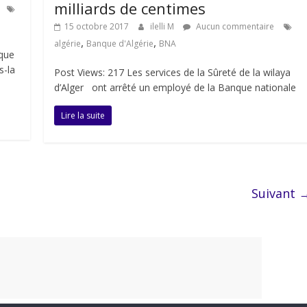
milliards de centimes
15 octobre 2017
ilelli M
Aucun commentaire
,
,
algérie
Banque d'Algérie
BNA
sque
s-la
Post Views: 217 Les services de la Sûreté de la wilaya
d’Alger ont arrêté un employé de la Banque nationale
Lire la suite
Suivant 