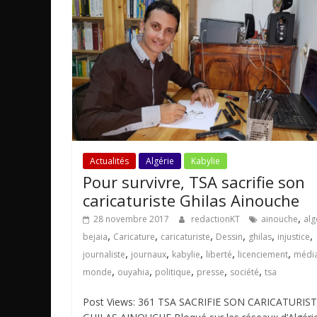
Actualités
Algérie
Kabylie
Pour survivre, TSA sacrifie son
caricaturiste Ghilas Ainouche
,
28 novembre 2017
redactionKT
ainouche
alg
,
,
,
,
,
,
bejaia
Caricature
caricaturiste
Dessin
ghilas
injustice
,
,
,
,
,
journaliste
journaux
kabylie
liberté
licenciement
médi
,
,
,
,
,
monde
ouyahia
politique
presse
société
tsa
Post Views: 361 TSA SACRIFIE SON CARICATURIS