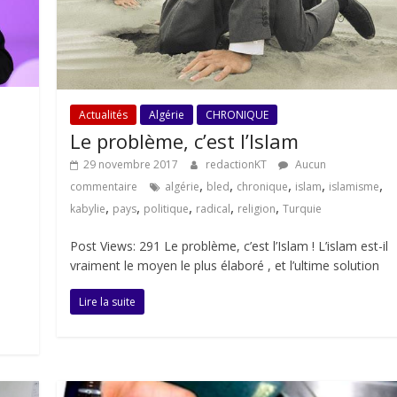
Actualités
Algérie
CHRONIQUE
Le problème, c’est l’Islam
29 novembre 2017
redactionKT
Aucun
,
,
,
,
,
commentaire
algérie
bled
chronique
islam
islamisme
,
,
,
,
,
kabylie
pays
politique
radical
religion
Turquie
Post Views: 291 Le problème, c’est l’Islam ! L’islam est-il
vraiment le moyen le plus élaboré , et l’ultime solution
Lire la suite