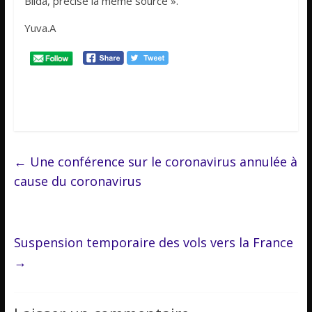
Blida, précise la même source ».
Yuva.A
←
Une confé­rence sur le coro­na­vi­rus annu­lée à
cause du coro­na­vi­rus
Suspension temporaire des vols vers la France
→