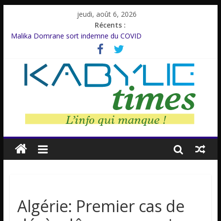
jeudi, août 6, 2026
Récents :
Malika Domrane sort indemne du COVID
Dracula : Une légende inspirée d’un personnage réel
Azzedine Meddour: Un cinéaste émérite, un parcours inachevé
Amnesty International rompt le silence
Farid M’Sili : Une vie au service de la jeunesse.
Non classé
Algérie: Premier cas de