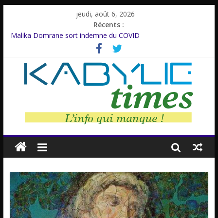
jeudi, août 6, 2026
Récents :
Malika Domrane sort indemne du COVID
Dracula : Une légende inspirée d’un personnage réel
Azzedine Meddour: Un cinéaste émérite, un parcours inachevé
Amnesty International rompt le silence
Farid M’Sili : Une vie au service de la jeunesse.