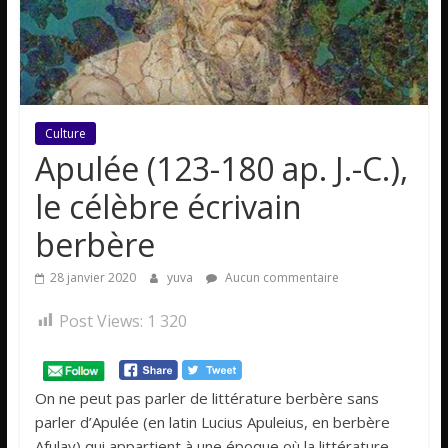
Culture
Apulée (123-180 ap. J.-C.),
le célèbre écrivain
berbère
28 janvier 2020
yuva
Aucun commentaire
Post Views:
1 320
On ne peut pas parler de littérature berbère sans
parler d’Apulée (en latin Lucius Apuleius, en berbère
Afulay) qui appartient à une époque où la littérature