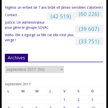
Nigéria: un enfant de 7 ans brûlé vif (âmes sensibles s’abstenir)
(60 226)
Contact
(42 519)
Justice: Un administrateur
pour gérer le groupe SOVAC
(39 607)
Vidéo: Elle a égorgé sa fille car elle n’est plus
vierge !
(33 751)
Archives
septembre 2017
L
M
M
J
V
S
D
1
2
3
4
5
6
7
8
9
10