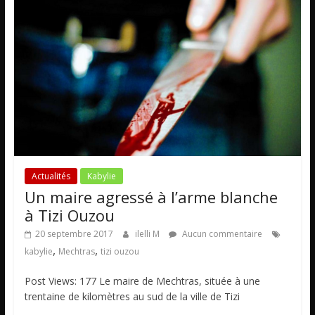
Actualités
Kabylie
Un maire agressé à l’arme blanche
à Tizi Ouzou
20 septembre 2017
ilelli M
Aucun commentaire
,
,
kabylie
Mechtras
tizi ouzou
Post Views: 177 Le maire de Mechtras, située à une
trentaine de kilomètres au sud de la ville de Tizi