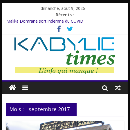
dimanche, août 9, 2026
Récents :
Malika Domrane sort indemne du COVID
Dracula : Une légende inspirée d’un personnage réel
Azzedine Meddour: Un cinéaste émérite, un parcours inachevé
Amnesty International rompt le silence
Farid M’Sili : Une vie au service de la jeunesse.
Mois :
septembre 2017