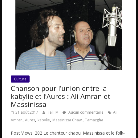
Culture
Chanson pour l’union entre la
kabylie et l’Aures : Ali Amran et
Massinissa
31 août 2017
ilelli M
Aucun commentaire
Ali
,
,
,
,
Amran
Aures
kabylie
Massinissa Chawi
Tamazgha
Post Views: 282 Le chanteur chaoui Massinissa et le folk-