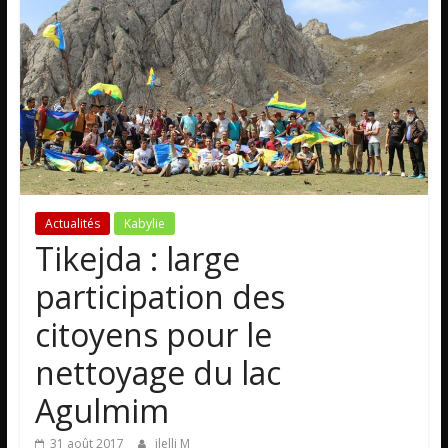
Actualités
Kabylie
Tikejda : large
participation des
citoyens pour le
nettoyage du lac
Agulmim
31 août 2017
ilelli M