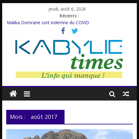
jeudi, août 6, 2026
Récents :
Malika Domrane sort indemne du COVID
Dracula : Une légende inspirée d’un personnage réel
Azzedine Meddour: Un cinéaste émérite, un parcours inachevé
Amnesty International rompt le silence
Farid M’Sili : Une vie au service de la jeunesse.
Mois :
août 2017