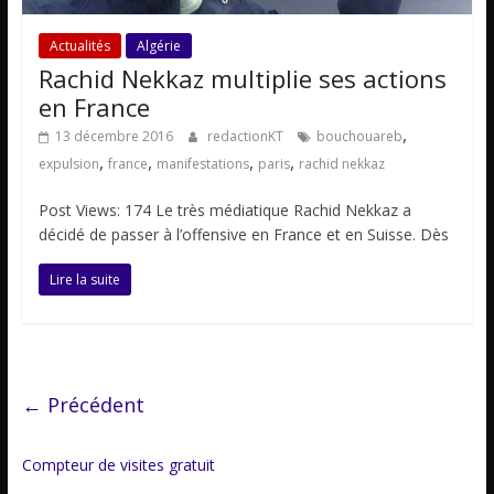
Actualités
Algérie
Rachid Nekkaz multiplie ses actions
en France
,
13 décembre 2016
redactionKT
bouchouareb
,
,
,
,
expulsion
france
manifestations
paris
rachid nekkaz
Post Views: 174 Le très médiatique Rachid Nekkaz a
décidé de passer à l’offensive en France et en Suisse. Dès
Lire la suite
← Précédent
Compteur de visites gratuit