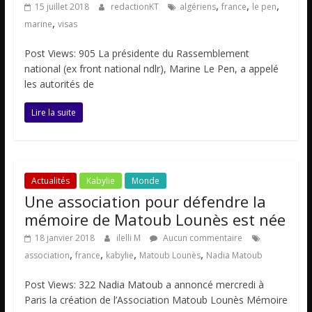
,
,
,
15 juillet 2018
redactionKT
algériens
france
le pen
,
marine
visas
Post Views: 905 La présidente du Rassemblement
national (ex front national ndlr), Marine Le Pen, a appelé
les autorités de
Lire la suite
Actualités
Kabylie
Monde
Une association pour défendre la
mémoire de Matoub Lounès est née
18 janvier 2018
ilelli M
Aucun commentaire
,
,
,
,
association
france
kabylie
Matoub Lounès
Nadia Matoub
Post Views: 322 Nadia Matoub a annoncé mercredi à
Paris la création de l’Association Matoub Lounès Mémoire