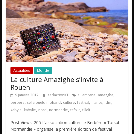
Actualités
Monde
La culture Amazighe s’invite à
Rouen
,
,
9 janvier 2017
redactionKT
ali amrane
amazghe
,
,
,
,
,
,
berbère
celia oueld mohand
culture
festival
france
idiri
,
,
,
,
,
kabyle
kabylie
nord
normandie
tafsut
tilleli
Post Views: 205 L’association culturelle Berbère « Tafsut
Normandie » organise la première édition de festival