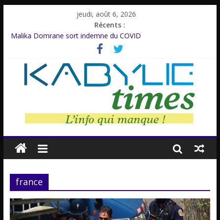
jeudi, août 6, 2026
Récents :
Malika Domrane sort indemne du COVID
Dracula : Une légende inspirée d’un personnage réel
Azzedine Meddour: Un cinéaste émérite, un parcours inachevé
Amnesty International rompt le silence
Farid M’Sili : Une vie au service de la jeunesse.
france