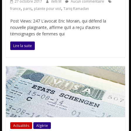
27 octobre 2017
ilelli M
Aucun commentaire
,
,
,
france
paris
plainte pour viol
Tariq Ramadan
Post Views: 247 L’avocat Eric Morain, qui défend la
nouvelle plaignante, affirme qu’il a reçu d’autres
témoignages de femmes qui
Lire la suite
Actualités
Algérie