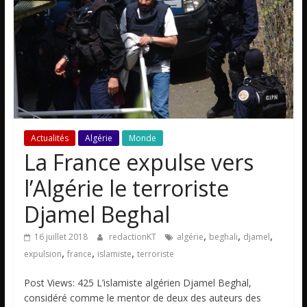
Actualités
Algérie
Monde
La France expulse vers
l’Algérie le terroriste
Djamel Beghal
,
,
,
16 juillet 2018
redactionKT
algérie
beghali
djamel
,
,
,
expulsion
france
islamiste
terroriste
Post Views: 425 L’islamiste algérien Djamel Beghal,
considéré comme le mentor de deux des auteurs des