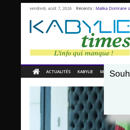
vendredi, août 7, 2026
Récents :
Malika Domrane s
Dracula : Une lége
Azzedine Meddour:
Amnesty Internatio
Farid M’Sili : Une 
ACTUALITÉS
KABYLIE
MONDE
Souh
CH