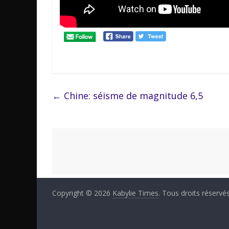
←
Chine: séisme de magnitude 6,5
Copyright © 2026
Kabylie Times
. Tous droits réservés