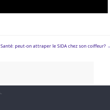
Santé: peut-on attraper le SIDA chez son coiffeur?
..