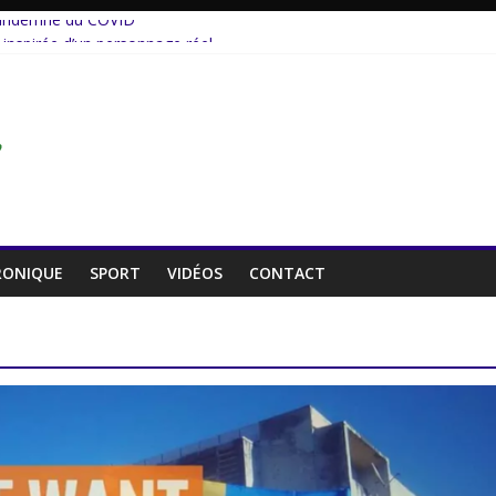
 indemne du COVID
 inspirée d’un personnage réel
 cinéaste émérite, un parcours inachevé
 rompt le silence
au service de la jeunesse.
RONIQUE
SPORT
VIDÉOS
CONTACT