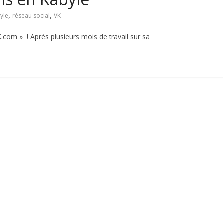
,
,
yle
réseau social
VK
K.com » ! Après plusieurs mois de travail sur sa