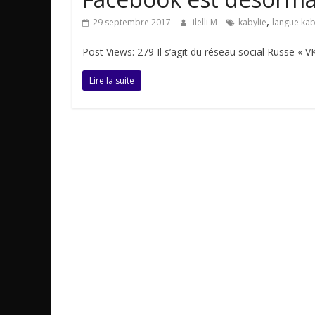
,
29 septembre 2017
ilelli M
kabylie
langue kab
Post Views: 279 Il s’agit du réseau social Russe « V
Lire la suite