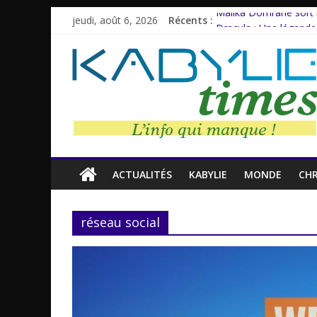
jeudi, août 6, 2026
Récents :
Malika Domrane sort
Dracula : Une légende
Azzedine Meddour: Un
Amnesty International
Farid M’Sili : Une vie 
ACTUALITÉS
KABYLIE
MONDE
CH
réseau social