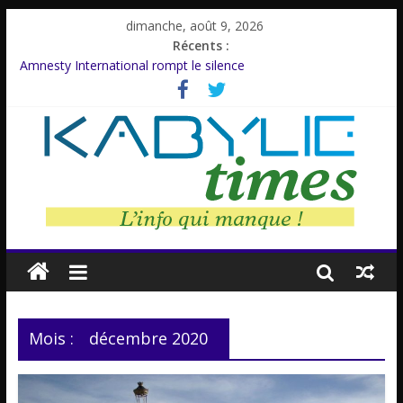
dimanche, août 9, 2026
Récents :
Amnesty International rompt le silence
Farid M’Sili : Une vie au service de la jeunesse.
Malika Domrane sort indemne du COVID
Dracula : Une légende inspirée d’un personnage réel
Azzedine Meddour: Un cinéaste émérite, un parcours inachevé
Mois :
décembre 2020