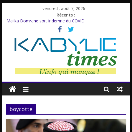
vendredi, août 7, 2026
Récents :
Malika Domrane sort indemne du COVID
Dracula : Une légende inspirée d’un personnage réel
Azzedine Meddour: Un cinéaste émérite, un parcours inachevé
Amnesty International rompt le silence
Farid M’Sili : Une vie au service de la jeunesse.
boycotte