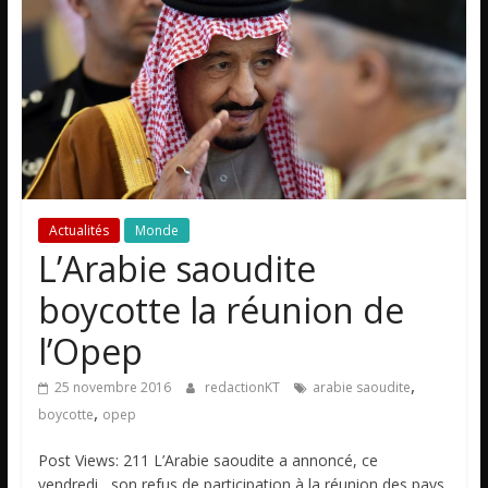
Actualités
Monde
L’Arabie saoudite
boycotte la réunion de
l’Opep
,
25 novembre 2016
redactionKT
arabie saoudite
,
boycotte
opep
Post Views: 211 L’Arabie saoudite a annoncé, ce
vendredi, son refus de participation à la réunion des pays